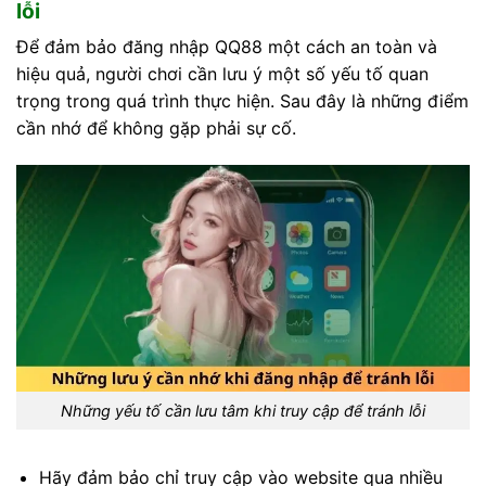
lỗi
Để đảm bảo đăng nhập QQ88 một cách an toàn và
hiệu quả, người chơi cần lưu ý một số yếu tố quan
trọng trong quá trình thực hiện. Sau đây là những điểm
cần nhớ để không gặp phải sự cố.
Những yếu tố cần lưu tâm khi truy cập để tránh lỗi
Hãy đảm bảo chỉ truy cập vào website qua nhiều