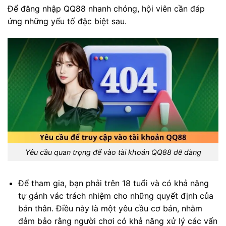
Để đăng nhập QQ88 nhanh chóng, hội viên cần đáp
ứng những yếu tố đặc biệt sau.
Yêu cầu quan trọng để vào tài khoản QQ88 dễ dàng
Để tham gia, bạn phải trên 18 tuổi và có khả năng
tự gánh vác trách nhiệm cho những quyết định của
bản thân. Điều này là một yêu cầu cơ bản, nhằm
đảm bảo rằng người chơi có khả năng xử lý các vấn