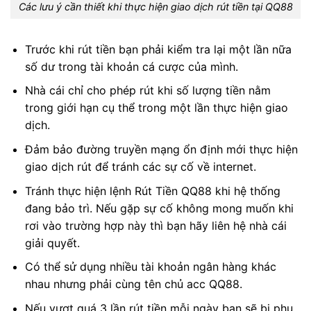
Các lưu ý cần thiết khi thực hiện giao dịch rút tiền tại QQ88
Trước khi rút tiền bạn phải kiểm tra lại một lần nữa
số dư trong tài khoản cá cược của mình.
Nhà cái chỉ cho phép rút khi số lượng tiền nằm
trong giới hạn cụ thể trong một lần thực hiện giao
dịch.
Đảm bảo đường truyền mạng ổn định mới thực hiện
giao dịch rút để tránh các sự cố về internet.
Tránh thực hiện lệnh Rút Tiền QQ88 khi hệ thống
đang bảo trì. Nếu gặp sự cố không mong muốn khi
rơi vào trường hợp này thì bạn hãy liên hệ nhà cái
giải quyết.
Có thể sử dụng nhiều tài khoản ngân hàng khác
nhau nhưng phải cùng tên chủ acc QQ88.
Nếu vượt quá 3 lần rút tiền mỗi ngày bạn sẽ bị phụ