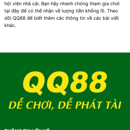
hội viên nhà cái. Bạn hãy nhanh chóng tham gia chơi
tại đây để có thể nhận về lượng tiền khổng lồ. Theo
dõi QQ88 để biết thêm các thông tin về các bài viết
khác.