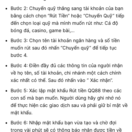
Bước 2: Chuyển quỹ thắng sang tài khoản của bạn
bằng cách chọn “Rút Tiền” hoặc “Chuyển Quỹ” tiếp
đến chọn loại quỹ mà mình muốn rút như: Cá độ
bóng đá, casino, game bài,…
Bước 3: Chọn tên tài khoản ngân hàng và số tiền
muốn rút sau đó nhấn “Chuyển quỹ” để tiếp tục
bước 4.
Bước 4: Điền đầy đủ các thông tin của người nhận
về họ tên, số tài khoản, chi nhánh một cách chính
xác nhất có thể. Sau đó nhấn vào ” Xác nhận”.
Bước 5: Xác lập mật khẩu Rút tiền QQ88 theo các
con số mà bạn muốn. Người dùng hãy ghi nhớ nó
để thực hiện các giao dịch sau và phải giữ bí mật về
mật khẩu.
Bước 6: Nhập mật khẩu bạn vừa tạo và chờ đợi
trong vài phút sẽ có thông báo nhận được tiền về