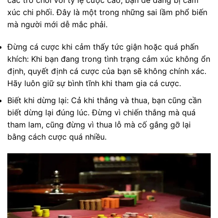
các trò chơi với tỷ lệ cược cao, bạn dễ dàng bị cảm
xúc chi phối. Đây là một trong những sai lầm phổ biến
mà người mới dễ mắc phải.
Đừng cá cược khi cảm thấy tức giận hoặc quá phấn
khích: Khi bạn đang trong tình trạng cảm xúc không ổn
định, quyết định cá cược của bạn sẽ không chính xác.
Hãy luôn giữ sự bình tĩnh khi tham gia cá cược.
Biết khi dừng lại: Cả khi thắng và thua, bạn cũng cần
biết dừng lại đúng lúc. Đừng vì chiến thắng mà quá
tham lam, cũng đừng vì thua lỗ mà cố gắng gỡ lại
bằng cách cược quá nhiều.