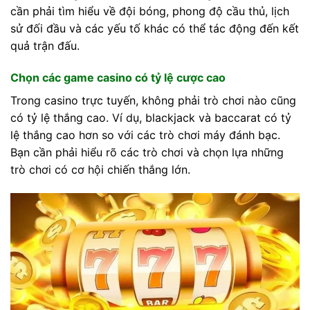
cần phải tìm hiểu về đội bóng, phong độ cầu thủ, lịch
sử đối đầu và các yếu tố khác có thể tác động đến kết
quả trận đấu.
Chọn các game casino có tỷ lệ cược cao
Trong casino trực tuyến, không phải trò chơi nào cũng
có tỷ lệ thắng cao. Ví dụ, blackjack và baccarat có tỷ
lệ thắng cao hơn so với các trò chơi máy đánh bạc.
Bạn cần phải hiểu rõ các trò chơi và chọn lựa những
trò chơi có cơ hội chiến thắng lớn.