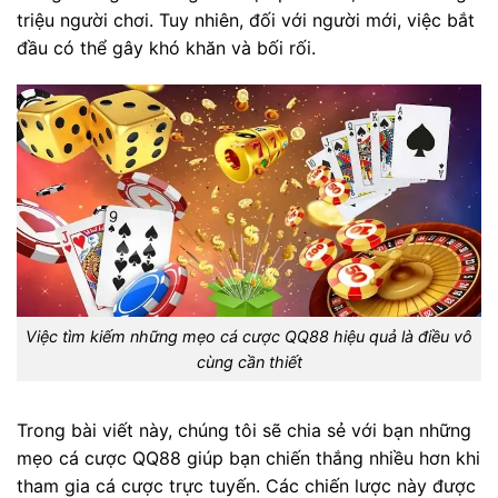
triệu người chơi. Tuy nhiên, đối với người mới, việc bắt
đầu có thể gây khó khăn và bối rối.
Việc tìm kiếm những mẹo cá cược QQ88 hiệu quả là điều vô
cùng cần thiết
Trong bài viết này, chúng tôi sẽ chia sẻ với bạn những
mẹo cá cược QQ88 giúp bạn chiến thắng nhiều hơn khi
tham gia cá cược trực tuyến. Các chiến lược này được