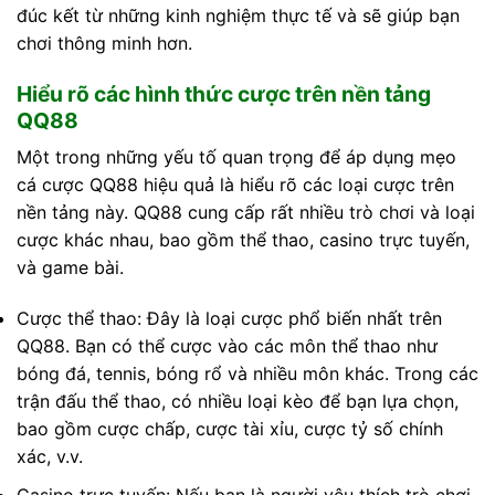
đúc kết từ những kinh nghiệm thực tế và sẽ giúp bạn
chơi thông minh hơn.
Hiểu rõ các hình thức cược trên nền tảng
QQ88
Một trong những yếu tố quan trọng để áp dụng mẹo
cá cược QQ88 hiệu quả là hiểu rõ các loại cược trên
nền tảng này. QQ88 cung cấp rất nhiều trò chơi và loại
cược khác nhau, bao gồm thể thao, casino trực tuyến,
và game bài.
Cược thể thao: Đây là loại cược phổ biến nhất trên
QQ88. Bạn có thể cược vào các môn thể thao như
bóng đá, tennis, bóng rổ và nhiều môn khác. Trong các
trận đấu thể thao, có nhiều loại kèo để bạn lựa chọn,
bao gồm cược chấp, cược tài xỉu, cược tỷ số chính
xác, v.v.
Casino trực tuyến: Nếu bạn là người yêu thích trò chơi