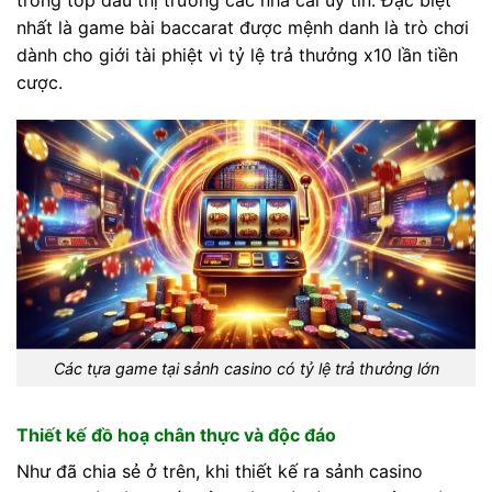
trong top đầu thị trường các nhà cái uy tín. Đặc biệt
nhất là game bài baccarat được mệnh danh là trò chơi
dành cho giới tài phiệt vì tỷ lệ trả thưởng x10 lần tiền
cược.
Các tựa game tại sảnh casino có tỷ lệ trả thưởng lớn
Thiết kế đồ hoạ chân thực và độc đáo
Như đã chia sẻ ở trên, khi thiết kế ra sảnh casino