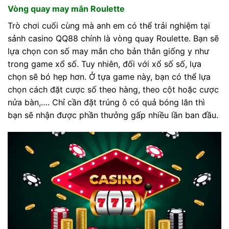
Vòng quay may mắn Roulette
Trò chơi cuối cùng mà anh em có thể trải nghiệm tại
sảnh casino QQ88 chính là vòng quay Roulette. Bạn sẽ
lựa chọn con số may mắn cho bản thân giống y như
trong game xổ số. Tuy nhiên, đối với xổ số số, lựa
chọn sẽ bó hẹp hơn. Ở tựa game này, bạn có thể lựa
chọn cách đặt cược số theo hàng, theo cột hoặc cược
nửa bàn,…. Chỉ cần đặt trúng ô có quả bóng lăn thì
bạn sẽ nhận được phần thưởng gấp nhiều lần ban đầu.