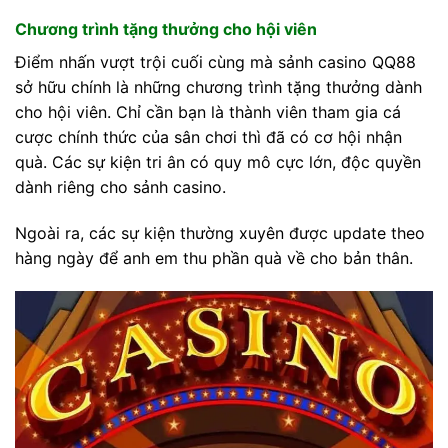
Chương trình tặng thưởng cho hội viên
Điểm nhấn vượt trội cuối cùng mà sảnh casino QQ88
sở hữu chính là những chương trình tặng thưởng dành
cho hội viên. Chỉ cần bạn là thành viên tham gia cá
cược chính thức của sân chơi thì đã có cơ hội nhận
quà. Các sự kiện tri ân có quy mô cực lớn, độc quyền
dành riêng cho sảnh casino.
Ngoài ra, các sự kiện thường xuyên được update theo
hàng ngày để anh em thu phần quà về cho bản thân.