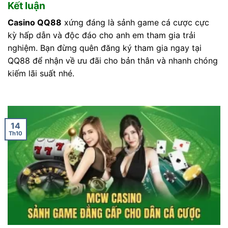
Kết luận
Casino QQ88
xứng đáng là sảnh game cá cược cực
kỳ hấp dẫn và độc đáo cho anh em tham gia trải
nghiệm. Bạn đừng quên đăng ký tham gia ngay tại
QQ88 để nhận về ưu đãi cho bản thân và nhanh chóng
kiếm lãi suất nhé.
14
Th10