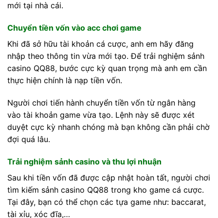
mới tại nhà cái.
Chuyển tiền vốn vào acc chơi game
Khi đã sở hữu tài khoản cá cược, anh em hãy đăng
nhập theo thông tin vừa mới tạo. Để trải nghiệm sảnh
casino QQ88, bước cực kỳ quan trọng mà anh em cần
thực hiện chính là nạp tiền vốn.
Người chơi tiến hành chuyển tiền vốn từ ngân hàng
vào tài khoản game vừa tạo. Lệnh này sẽ được xét
duyệt cực kỳ nhanh chóng mà bạn không cần phải chờ
đợi quá lâu.
Trải nghiệm sảnh casino và thu lợi nhuận
Sau khi tiền vốn đã được cập nhật hoàn tất, người chơi
tìm kiếm sảnh casino QQ88 trong kho game cá cược.
Tại đây, bạn có thể chọn các tựa game như: baccarat,
tài xỉu, xóc đĩa,…