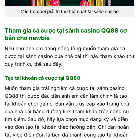
Các trò chơi giải trí thu hút nhất tại sảnh casino
Tham gia cá cược tại sảnh casino QQ88 cơ
bản cho newbie
Nếu như anh em đang nóng lòng muốn tham gia cá
cược tại sảnh casino của nhà cái thì hãy tham khảo thử
quy trình cụ thể sau đây.
Tạo tài khoản cá cược tại QQ88
Muốn tham gia trải nghiệm cá cược tại sảnh casino
QQ88 thì bước đầu tiên anh em cần làm chính là tạo
tài khoản chơi game. Bạn vẫn truy cập vào trang chủ
của nhà cái bằng đường link tham khảo trên công cụ
tìm kiếm. Sau đó, hãy lựa chọn mục đăng ký và điền
vào đơn tạo tài khoản theo hướng dẫn. Chỉ cần hoàn
tất việc điền đơn là bạn đã thành công tạo tài khoản