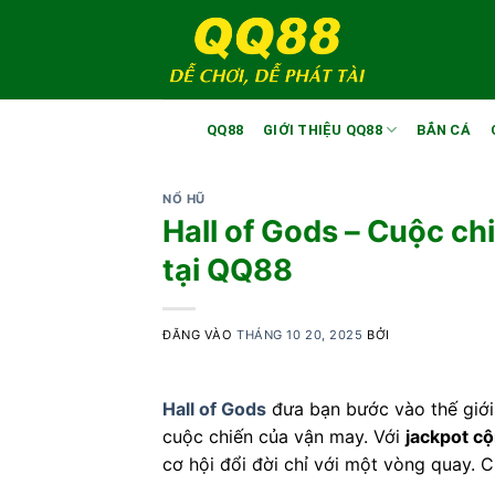
Bỏ
qua
nội
dung
QQ88
GIỚI THIỆU QQ88
BẮN CÁ
NỔ HŨ
Hall of Gods – Cuộc ch
tại QQ88
ĐĂNG VÀO
THÁNG 10 20, 2025
BỞI
Hall of Gods
đưa bạn bước vào thế giới 
cuộc chiến của vận may. Với
jackpot c
cơ hội đổi đời chỉ với một vòng quay.