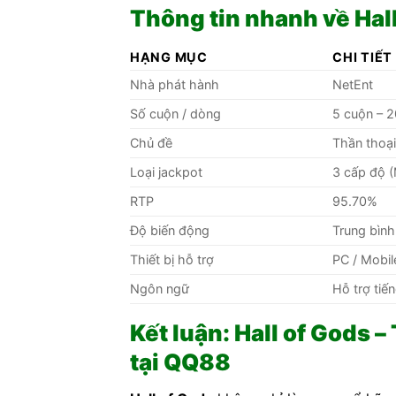
Thông tin nhanh về Hal
HẠNG MỤC
CHI TIẾT
Nhà phát hành
NetEnt
Số cuộn / dòng
5 cuộn – 
Chủ đề
Thần thoạ
Loại jackpot
3 cấp độ (
RTP
95.70%
Độ biến động
Trung bình
Thiết bị hỗ trợ
PC / Mobil
Ngôn ngữ
Hỗ trợ tiế
Kết luận: Hall of Gods –
tại QQ88