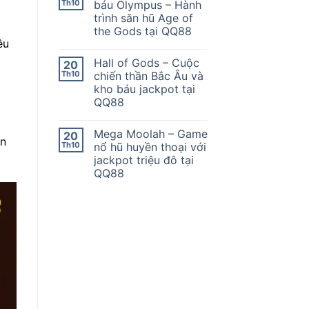
Th10
báu Olympus – Hành
trình săn hũ Age of
the Gods tại QQ88
êu
Hall of Gods – Cuộc
20
Th10
chiến thần Bắc Âu và
kho báu jackpot tại
QQ88
Mega Moolah – Game
20
ền
Th10
nổ hũ huyền thoại với
jackpot triệu đô tại
QQ88