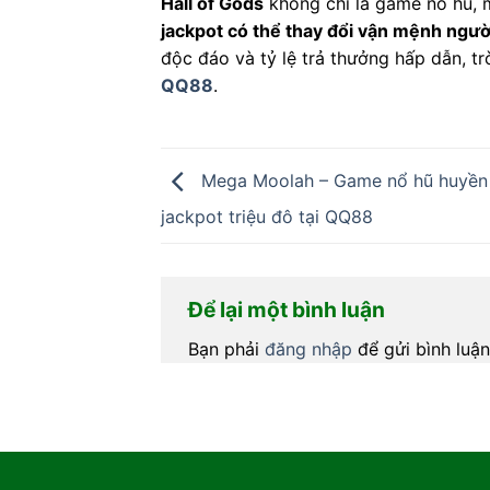
Hall of Gods
không chỉ là game nổ hũ, m
jackpot có thể thay đổi vận mệnh người
độc đáo và tỷ lệ trả thưởng hấp dẫn, tr
QQ88
.
Mega Moolah – Game nổ hũ huyền 
jackpot triệu đô tại QQ88
Để lại một bình luận
Bạn phải
đăng nhập
để gửi bình luận