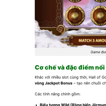
Game được
Cơ chế và đặc điểm nổi 
Khác với nhiều slot cùng thời, Hall of 
vòng Jackpot Bonus
– tạo nên chuỗi ch
Các tính năng chính gồm:
Biểu tượng Wild (Rồng biển Jörmun