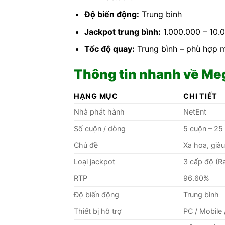
Độ biến động:
Trung bình
Jackpot trung bình:
1.000.000 – 10.
Tốc độ quay:
Trung bình – phù hợp m
Thông tin nhanh về Me
HẠNG MỤC
CHI TIẾT
Nhà phát hành
NetEnt
Số cuộn / dòng
5 cuộn – 25
Chủ đề
Xa hoa, giàu
Loại jackpot
3 cấp độ (R
RTP
96.60%
Độ biến động
Trung bình
Thiết bị hỗ trợ
PC / Mobile 