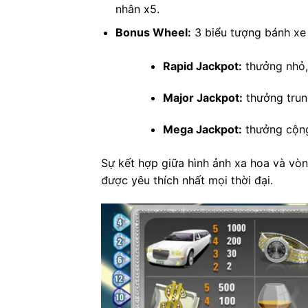
nhân x5.
Bonus Wheel:
3 biểu tượng bánh xe 
Rapid Jackpot:
thưởng nhỏ, 
Major Jackpot:
thưởng trun
Mega Jackpot:
thưởng cộng 
Sự kết hợp giữa hình ảnh xa hoa và vòn
được yêu thích nhất mọi thời đại.