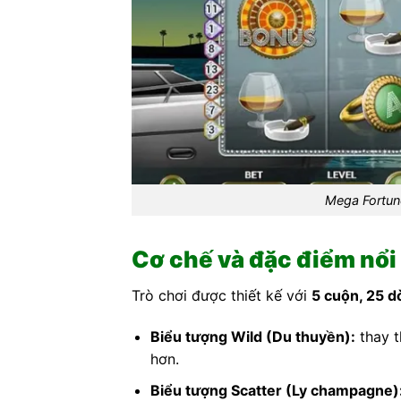
Mega Fortun
Cơ chế và đặc điểm nổi
Trò chơi được thiết kế với
5 cuộn, 25 d
Biểu tượng Wild (Du thuyền):
thay t
hơn.
Biểu tượng Scatter (Ly champagne)