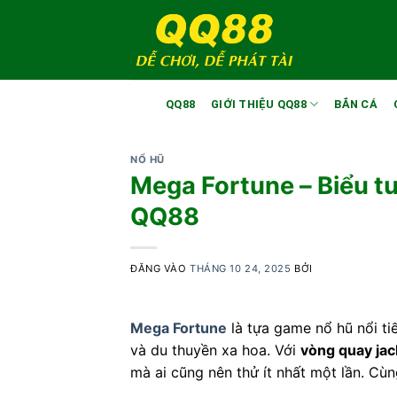
Bỏ
qua
nội
dung
QQ88
GIỚI THIỆU QQ88
BẮN CÁ
NỔ HŨ
Mega Fortune – Biểu t
QQ88
ĐĂNG VÀO
THÁNG 10 24, 2025
BỞI
Mega Fortune
là tựa game nổ hũ nổi t
và du thuyền xa hoa. Với
vòng quay jac
mà ai cũng nên thử ít nhất một lần. Cù