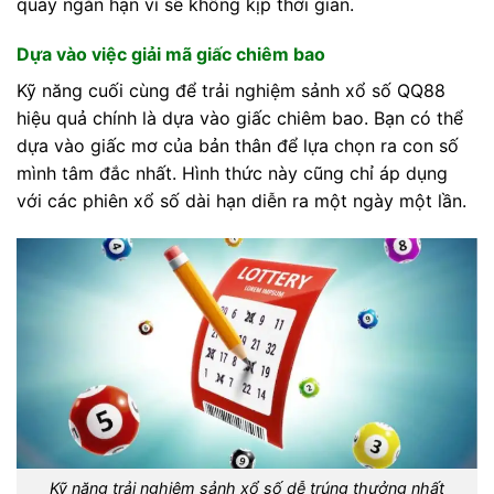
quay ngắn hạn vì sẽ không kịp thời gian.
Dựa vào việc giải mã giấc chiêm bao
Kỹ năng cuối cùng để trải nghiệm sảnh xổ số QQ88
hiệu quả chính là dựa vào giấc chiêm bao. Bạn có thể
dựa vào giấc mơ của bản thân để lựa chọn ra con số
mình tâm đắc nhất. Hình thức này cũng chỉ áp dụng
với các phiên xổ số dài hạn diễn ra một ngày một lần.
Kỹ năng trải nghiệm sảnh xổ số dễ trúng thưởng nhất