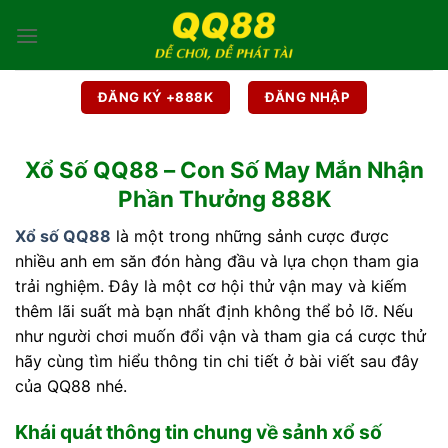
Bỏ
qua
nội
dung
ĐĂNG KÝ +888K
ĐĂNG NHẬP
Xổ Số QQ88 – Con Số May Mắn Nhận
Phần Thưởng 888K
Xổ số QQ88
là một trong những sảnh cược được
nhiều anh em săn đón hàng đầu và lựa chọn tham gia
trải nghiệm. Đây là một cơ hội thử vận may và kiếm
thêm lãi suất mà bạn nhất định không thể bỏ lỡ. Nếu
như người chơi muốn đổi vận và tham gia cá cược thử
hãy cùng tìm hiểu thông tin chi tiết ở bài viết sau đây
của QQ88 nhé.
Khái quát thông tin chung về sảnh xổ số