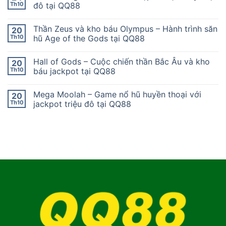
Th10
đô tại QQ88
Thần Zeus và kho báu Olympus – Hành trình săn
20
Th10
hũ Age of the Gods tại QQ88
Hall of Gods – Cuộc chiến thần Bắc Âu và kho
20
Th10
báu jackpot tại QQ88
Mega Moolah – Game nổ hũ huyền thoại với
20
Th10
jackpot triệu đô tại QQ88