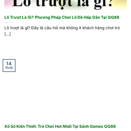
Lô Trượt Là Gì? Phương Pháp Chơi Lô Đề Hấp Dẫn Tại QQ88
Lô trượt là gì? Đây là câu hỏi mà không ít khách hàng chơi trò
[...]
14
Th10
Xổ Số Kiến Thiết: Trò Chơi Hot Nhất Tại Sảnh Games QQ88