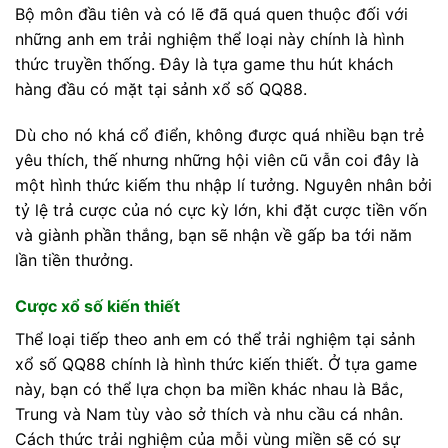
Bộ môn đầu tiên và có lẽ đã quá quen thuộc đối với
những anh em trải nghiệm thể loại này chính là hình
thức truyền thống. Đây là tựa game thu hút khách
hàng đầu có mặt tại sảnh xổ số QQ88.
Dù cho nó khá cổ điển, không được quá nhiều bạn trẻ
yêu thích, thế nhưng những hội viên cũ vẫn coi đây là
một hình thức kiếm thu nhập lí tưởng. Nguyên nhân bởi
tỷ lệ trả cược của nó cực kỳ lớn, khi đặt cược tiền vốn
và giành phần thắng, bạn sẽ nhận về gấp ba tới năm
lần tiền thưởng.
Cược xổ số kiến thiết
Thể loại tiếp theo anh em có thể trải nghiệm tại sảnh
xổ số QQ88 chính là hình thức kiến thiết. Ở tựa game
này, bạn có thể lựa chọn ba miền khác nhau là Bắc,
Trung và Nam tùy vào sở thích và nhu cầu cá nhân.
Cách thức trải nghiệm của mỗi vùng miền sẽ có sự