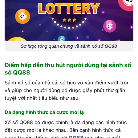
Sơ lược tổng quan chung về sảnh xổ số QQ88
Điểm hấp dẫn thu hút người dùng tại sảnh xổ
số QQ88
Sảnh xổ số của nhà cái sở hữu vô vàn điểm vượt trội
và giúp cho người dùng có được giây phút thư giãn
tuyệt vời nhất tiêu biểu như sau.
Đa dạng hình thức cá cược mới lạ
Xổ số QQ88 có được chính là đa dạng các hình thức
đặt cược mới lạ khác nhau. Bên cạnh hình thức cá
cược truyền thống, nhà cái
QQ88
mới cho ra mắt