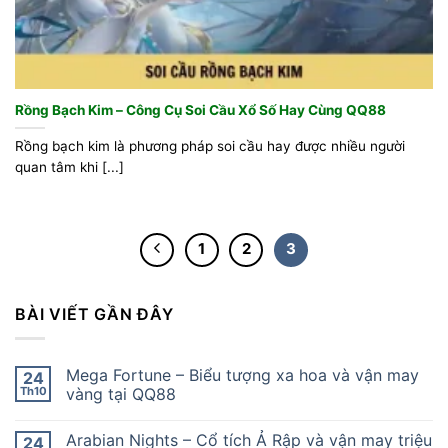
Rồng Bạch Kim – Công Cụ Soi Cầu Xổ Số Hay Cùng QQ88
Rồng bạch kim là phương pháp soi cầu hay được nhiều người
quan tâm khi [...]
1
2
3
BÀI VIẾT GẦN ĐÂY
Mega Fortune – Biểu tượng xa hoa và vận may
24
Th10
vàng tại QQ88
Arabian Nights – Cổ tích Ả Rập và vận may triệu
24