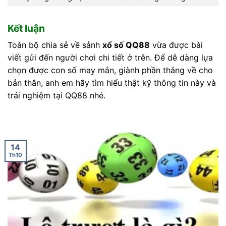
Kết luận
Toàn bộ chia sẻ về sảnh
xổ số QQ88
vừa được bài
viết gửi đến người chơi chi tiết ở trên. Để dễ dàng lựa
chọn được con số may mắn, giành phần thắng về cho
bản thân, anh em hãy tìm hiểu thật kỹ thông tin này và
trải nghiệm tại QQ88 nhé.
14
Th10