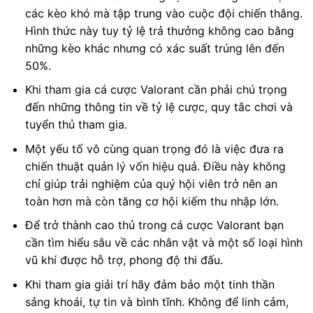
các kèo khó mà tập trung vào cuộc đội chiến thắng.
Hình thức này tuy tỷ lệ trả thưởng không cao bằng
những kèo khác nhưng có xác suất trúng lên đến
50%.
Khi tham gia cá cược Valorant cần phải chú trọng
đến những thông tin về tỷ lệ cược, quy tắc chơi và
tuyển thủ tham gia.
Một yếu tố vô cùng quan trọng đó là việc đưa ra
chiến thuật quản lý vốn hiệu quả. Điều này không
chỉ giúp trải nghiệm của quý hội viên trở nên an
toàn hơn mà còn tăng cơ hội kiếm thu nhập lớn.
Để trở thành cao thủ trong cá cược Valorant bạn
cần tìm hiểu sâu về các nhân vật và một số loại hình
vũ khí được hỗ trợ, phong độ thi đấu.
Khi tham gia giải trí hãy đảm bảo một tinh thần
sảng khoái, tự tin và bình tĩnh. Không để linh cảm,