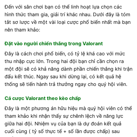
Đến với sân chơi bạn có thể linh hoạt lựa chọn các
hình thức tham gia, giải trí khác nhau. Dưới đây là tóm
tắt sơ lược về một vài loại cược phổ biến nhất mà bạn
nên tham khảo:
Đặt vào người chiến thắng trong Valorant
Đây là cách chơi phổ biến, có tỷ lệ khá cao với mức
thu nhập cực lớn. Trong hai đội bạn chỉ cần chọn ra
một đội sẽ có khả năng dành phần chiến thắng khi trận
đấu kết thúc. Ngay sau khi dừng lại, có kết quả hệ
thống sẽ tiến hành trả thưởng ngay cho quý hội viên.
Cá cược Valorant theo kèo chấp
Đây là một phương án hữu hiệu mà quý hội viên có thể
tham khảo khi nhận thấy sự chênh lệch về năng lực
giữa hai đội. Nhiệm vụ của bạn là dự đoán kết quả
cuối cùng ( tỷ số thực tế + số lần được chấp) sau