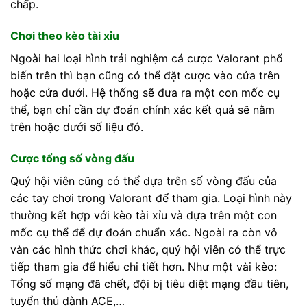
chấp.
Chơi theo kèo tài xỉu
Ngoài hai loại hình trải nghiệm cá cược Valorant phổ
biến trên thì bạn cũng có thể đặt cược vào cửa trên
hoặc cửa dưới. Hệ thống sẽ đưa ra một con mốc cụ
thể, bạn chỉ cần dự đoán chính xác kết quả sẽ nằm
trên hoặc dưới số liệu đó.
Cược tổng số vòng đấu
Quý hội viên cũng có thể dựa trên số vòng đấu của
các tay chơi trong Valorant để tham gia. Loại hình này
thường kết hợp với kèo tài xỉu và dựa trên một con
mốc cụ thể để dự đoán chuẩn xác. Ngoài ra còn vô
vàn các hình thức chơi khác, quý hội viên có thể trực
tiếp tham gia để hiểu chi tiết hơn. Như một vài kèo:
Tổng số mạng đã chết, đội bị tiêu diệt mạng đầu tiên,
tuyển thủ dành ACE,…