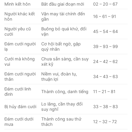
Mình kết hôn
Bắt đầu giai đoạn mới
02 – 20 – 67
Người khác kết
Vận may tài chính đến
16 – 61 – 91
hôn
gần
Người yêu cũ
Buông bỏ quá khứ, đổi
45 – 54 – 64
cưới
vận
Đám cưới người
Cơ hội bất ngờ, gặp
39 – 93 – 99
lạ
quý nhân
Cưới mà không
Chưa sẵn sàng, cần suy
24 – 42 – 62
vui
xét kỹ
Đám cưới người
Niềm vui, đoàn tụ,
34 – 43 – 63
thân
thuận lợi
Đám cưới linh
Thành công, danh tiếng
11 – 21 – 81
đình
Lo lắng, cần thay đổi
Bị hủy đám cưới
33 – 38 – 83
suy nghĩ
Đám cưới dưới
Thành công sau thử
12 – 32 – 72
mưa
thách