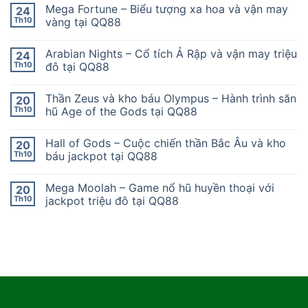
Mega Fortune – Biểu tượng xa hoa và vận may
24
Th10
vàng tại QQ88
Arabian Nights – Cổ tích Ả Rập và vận may triệu
24
Th10
đô tại QQ88
Thần Zeus và kho báu Olympus – Hành trình săn
20
Th10
hũ Age of the Gods tại QQ88
Hall of Gods – Cuộc chiến thần Bắc Âu và kho
20
Th10
báu jackpot tại QQ88
Mega Moolah – Game nổ hũ huyền thoại với
20
Th10
jackpot triệu đô tại QQ88