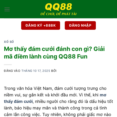
Bỏ
qua
nội
dung
ĐĂNG KÝ +888K
ĐĂNG NHẬP
XỔ SỐ
Mơ thấy đám cưới đánh con gì? Giải
mã điềm lành cùng QQ88 Fun
ĐĂNG VÀO
THÁNG 10 17, 2025
BỞI
Trong văn hóa Việt Nam, đám cưới tượng trưng cho
niềm vui, sự gắn kết và khởi đầu mới. Vì thế, khi
mơ
thấy đám cưới
, nhiều người cho rằng đó là dấu hiệu tốt
lành, báo hiệu may mắn và thành công trong cả tình
cảm lẫn công việc. Tuy nhiên, không phải giấc mơ nào