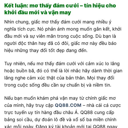
Kết luận: mơ thấy đám cưới – tín hiệu cho
khởi đầu mới và vận may
Nhìn chung, giấc mơ thấy đám cưới mang nhiều ý
nghĩa tích cực. Nó phản ánh mong muốn gắn kết, khởi
đầu mới và sự viên mãn trong cuộc sống. Dù bạn là
người độc thân hay đã có đôi, giấc mơ này đều báo
hiệu những thay đổi tốt đẹp đang đến.
Tuy nhiên, nếu mơ thấy đám cưới với cảm xúc lo lắng
hoặc buồn bã, đó có thể là lời nhắc hãy dành thời gian
lắng nghe cảm xúc thật của bản thân. Mọi thay đổi
trong cuộc sống đều cần sự chuẩn bị và niềm tin.
Nếu bạn muốn khám phá vận may từ chính giấc mơ
của mình, hãy truy cập
QQ88.COM
– nhà cái cá cược
trực tuyến uy tín hàng đầu châu Á. QQ88 cung cấp
bảng soi cầu, dự đoán lô đề và xổ số ba miền chính
xác mỗi ngày. Đăng ký tài khoản mới tại QQ88 ngay