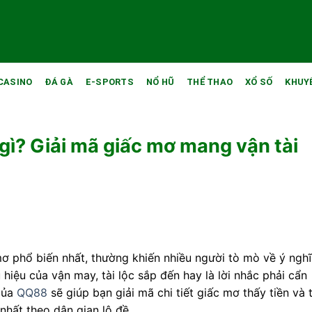
CASINO
ĐÁ GÀ
E-SPORTS
NỔ HŨ
THỂ THAO
XỔ SỐ
KHUY
gì? Giải mã giấc mơ mang vận tài
ơ phổ biến nhất, thường khiến nhiều người tò mò về ý ngh
 hiệu của vận may, tài lộc sắp đến hay là lời nhắc phải cẩn
 của
QQ88
sẽ giúp bạn giải mã chi tiết giấc mơ thấy tiền và 
hất theo dân gian lô đề.