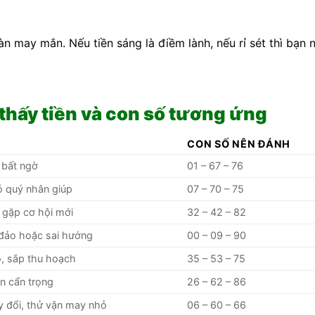
 may mắn. Nếu tiền sáng là điềm lành, nếu rỉ sét thì bạn 
thấy tiền và con số tương ứng
CON SỐ NÊN ĐÁNH
bất ngờ
01 – 67 – 76
có quý nhân giúp
07 – 70 – 75
 gặp cơ hội mới
32 – 42 – 82
đảo hoặc sai hướng
00 – 09 – 90
o, sắp thu hoạch
35 – 53 – 75
ần cẩn trọng
26 – 62 – 86
 đổi, thử vận may nhỏ
06 – 60 – 66