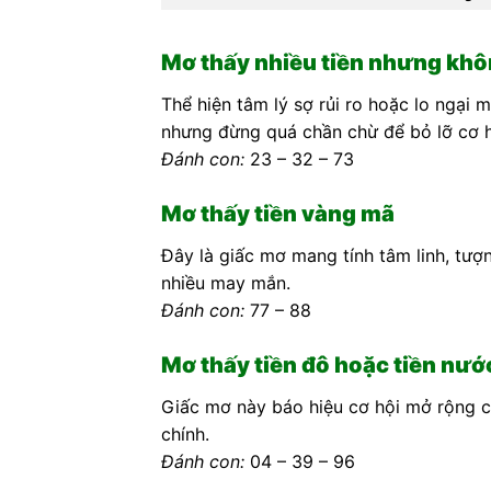
Mơ thấy nhiều tiền nhưng khô
Thể hiện tâm lý sợ rủi ro hoặc lo ngại
nhưng đừng quá chần chừ để bỏ lỡ cơ h
Đánh con:
23 – 32 – 73
Mơ thấy tiền vàng mã
Đây là giấc mơ mang tính tâm linh, tượn
nhiều may mắn.
Đánh con:
77 – 88
Mơ thấy tiền đô hoặc tiền nướ
Giấc mơ này báo hiệu cơ hội mở rộng c
chính.
Đánh con:
04 – 39 – 96