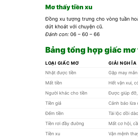
Mơ thấy tiền xu
Đồng xu tượng trưng cho vòng tuần hoàn
dứt khoát với chuyện cũ.
Đánh con:
06 – 60 – 66
Bảng tổng hợp giấc mơ 
LOẠI GIẤC MƠ
GIẢI NGHĨA
Nhặt được tiền
Gặp may mắn 
Mất tiền
Hết vận xui, 
Người khác cho tiền
Được giúp đỡ,
Tiền giả
Cảnh báo lừa 
Đếm tiền
Tài lộc dồi dà
Tiền rơi đầy đường
Mất cơ hội, c
Tiền xu
Vận mệnh thay