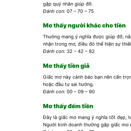
gặp quý nhân giúp đỡ.
Đánh con:
07 – 70 – 75
Mơ thấy người khác cho tiền
Thường mang ý nghĩa được giúp đỡ, nân
nhận trong mơ, điều đó thể hiện sự thiế
Đánh con:
32 – 42 – 82
Mơ thấy tiền giả
Giấc mơ này cảnh báo bạn nên cẩn trọng
hoặc đầu tư sai hướng.
Đánh con:
00 – 09 – 90
Mơ thấy đếm tiền
Đây là giấc mơ mang ý nghĩa tốt đẹp, tư
Người kinh doanh thường gặp giấc mơ nà