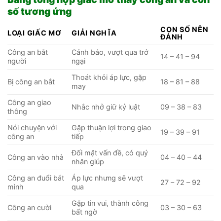
số tương ứng
CON SỐ NÊN
LOẠI GIẤC MƠ
GIẢI NGHĨA
ĐÁNH
Công an bắt
Cảnh báo, vượt qua trở
14 – 41 – 94
người
ngại
Thoát khỏi áp lực, gặp
Bị công an bắt
18 – 81 – 88
may
Công an giao
Nhắc nhở giữ kỷ luật
09 – 38 – 83
thông
Nói chuyện với
Gặp thuận lợi trong giao
19 – 39 – 91
công an
tiếp
Đối mặt vấn đề, có quý
Công an vào nhà
04 – 40 – 44
nhân giúp
Công an đuổi bắt
Áp lực nhưng sẽ vượt
27 – 72 – 92
mình
qua
Gặp tin vui, thành công
Công an cười
03 – 30 – 63
bất ngờ