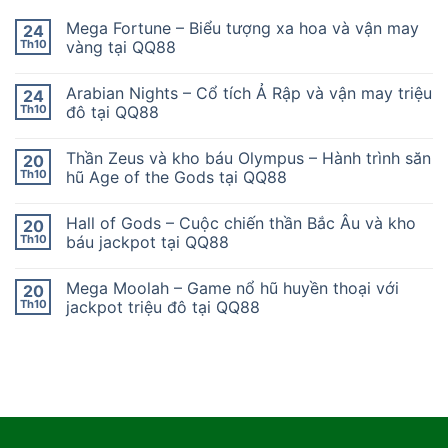
Mega Fortune – Biểu tượng xa hoa và vận may
24
Th10
vàng tại QQ88
Arabian Nights – Cổ tích Ả Rập và vận may triệu
24
Th10
đô tại QQ88
Thần Zeus và kho báu Olympus – Hành trình săn
20
Th10
hũ Age of the Gods tại QQ88
Hall of Gods – Cuộc chiến thần Bắc Âu và kho
20
Th10
báu jackpot tại QQ88
Mega Moolah – Game nổ hũ huyền thoại với
20
Th10
jackpot triệu đô tại QQ88