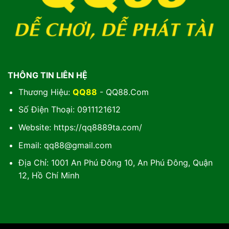
THÔNG TIN LIÊN HỆ
Thương Hiệu:
QQ88
- QQ88.Com
Số Điện Thoại: 0911121612
Website: https://qq8889ta.com/
Email:
qq88@gmail.com
Địa Chỉ: 1001 An Phú Đông 10, An Phú Đông, Quận
12, Hồ Chí Minh