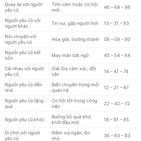
Quay lại với người
Tình cảm hoặc cơ hội
46 – 64 – 86
yêu cũ
mới
Người yêu cũ với
Tin vui, gặp người mới
13 – 31 – 93
người khác
Nói chuyện với
Hòa giải, trưởng thành
08 – 09 – 80
người yêu cũ
Người yêu cũ kết
May mắn bất ngờ
45 – 54 – 64
hôn
Cãi nhau với người
Giải tỏa cảm xúc, đổi
14 – 41 – 74
yêu cũ
vận
Người yêu cũ đến
Biến chuyển trong mối
12 – 21 – 67
nhà
quan hệ
Người yêu cũ tặng
Cơ hội tốt trong công
22 – 42 – 72
quà
việc
Buông bỏ quá khứ,
Người yêu cũ khóc
18 – 81 – 85
khởi đầu mới
Đi chơi với người
Niềm vui ngắn, lộc
36 – 63 – 83
yêu cũ
nhỏ