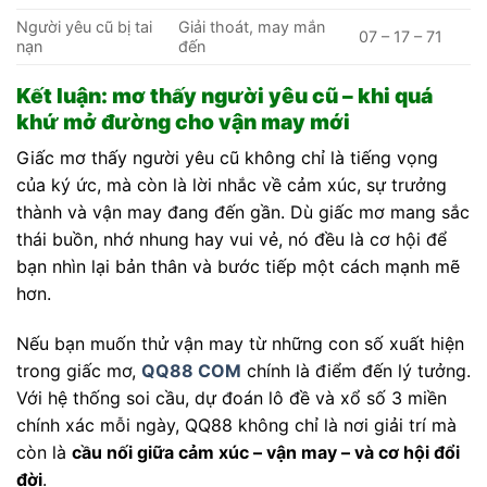
Người yêu cũ bị tai
Giải thoát, may mắn
07 – 17 – 71
nạn
đến
Kết luận: mơ thấy người yêu cũ – khi quá
khứ mở đường cho vận may mới
Giấc mơ thấy người yêu cũ không chỉ là tiếng vọng
của ký ức, mà còn là lời nhắc về cảm xúc, sự trưởng
thành và vận may đang đến gần. Dù giấc mơ mang sắc
thái buồn, nhớ nhung hay vui vẻ, nó đều là cơ hội để
bạn nhìn lại bản thân và bước tiếp một cách mạnh mẽ
hơn.
Nếu bạn muốn thử vận may từ những con số xuất hiện
trong giấc mơ,
QQ88 COM
chính là điểm đến lý tưởng.
Với hệ thống soi cầu, dự đoán lô đề và xổ số 3 miền
chính xác mỗi ngày, QQ88 không chỉ là nơi giải trí mà
còn là
cầu nối giữa cảm xúc – vận may – và cơ hội đổi
đời
.